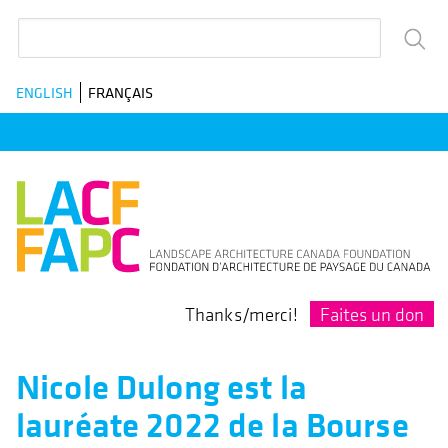
Skip
Rechercher
to
main
ENGLISH
FRANÇAIS
navigation
Faites un don
Thanks/merci!
Nicole Dulong est la
lauréate 2022 de la Bourse