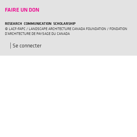
FAIRE UN DON
RESEARCH COMMUNICATION SCHOLARSHIP
© LACF-FAPC / LANDSCAPE ARCHITECTURE CANADA FOUNDATION / FONDATION
D'ARCHITECTURE DE PAYSAGE DU CANADA
Se connecter
Menu
du
compte
de
l'utilisateur