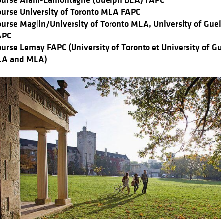
ourse Alain-Lamontagne (Guelph BLA) FAPC
ourse University of Toronto MLA FAPC
ourse Maglin/University of Toronto MLA, University of Gu
APC
urse Lemay FAPC (University of Toronto et University of G
LA and MLA)