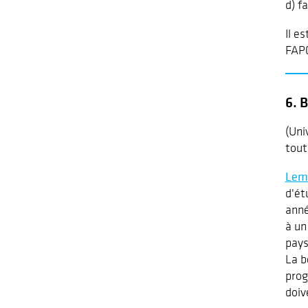
d) f
Il e
FAPC
6. 
(Uni
tout
Lem
d'ét
anné
à un
pays
La b
prog
doiv