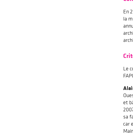
En 2
la m
annu
arch
arch
Cri
Le c
FAPC
Ala
Oues
et b
2007
sa f
car 
Main