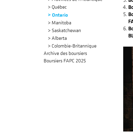
B
B
Québec
B
Ontario
F
Manitoba
Bo
Saskatchewan
B
Alberta
Colombie-Britannique
Archive des boursiers
Boursiers FAPC 2025