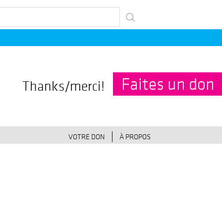
her
Faites un don
Thanks/merci!
VOTRE DON
À PROPOS