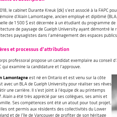
018, le cabinet Durante Kreuk (dk) s’est associé à la FAPC pou
émoire d’Alain Lamontagne, ancien employé et diplômé (BLA,
elle de 1 500 $ est décernée à un étudiant du programme de 
itecture de paysage de Guelph University ayant démontré le r
itectes paysagistes dans l’aménagement des espaces publics
tères et processus d’attribution
orps professoral propose un candidat exemplaire au conseil d’
 qui examine la candidature et l’approuve.
in Lamontagne
est né en Ontario et est venu sur la côte
t avec un BLA de Guelph University pour réaliser ses rêves
âtir une carrière. Il s’est joint à l’équipe dk au printemps
. Alain a été très apprécié par ses collègues, ses amis et
amille. Ses compétences ont été un atout pour tout projet,
elles ont permis aux résidents des collectivités du Lower
land et de l’île de Vancouver de profiter de son héritage