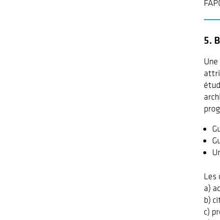
FAPC
5. 
Une 
attr
étud
arch
prog
Gu
Gu
Un
Les 
a) a
b) c
c) p