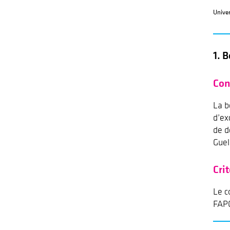
Unive
1.
B
Con
La b
d’ex
de d
Guel
Cri
Le c
FAPC