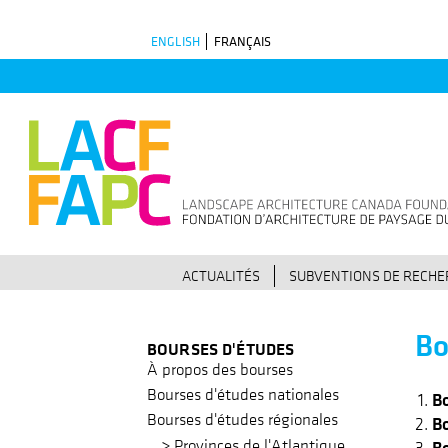
Skip
ENGLISH
FRANÇAIS
to
main
navigation
ACTUALITÉS
SUBVENTIONS DE RECH
Bo
BOURSES D'ÉTUDES
À propos des bourses
Bourses d'études nationales
B
Bourses d'études régionales
B
Provinces de l'Atlantique