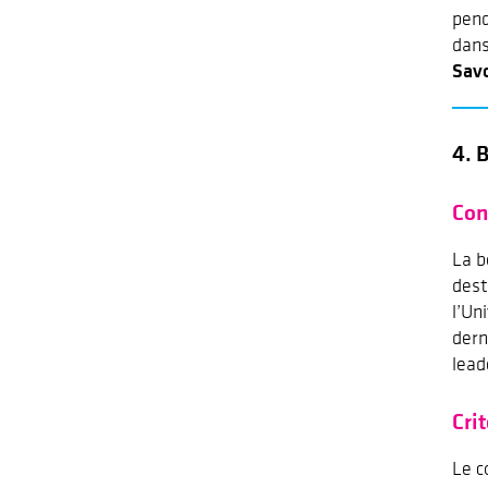
pend
dans
Savo
4. 
Con
La b
dest
l’Un
dern
lead
Cri
Le c