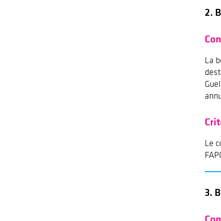
2. 
Con
La b
dest
Guel
annu
Cri
Le c
FAPC
3. 
Con