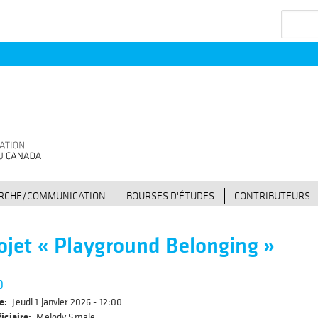
Recherc
ERCHE/COMMUNICATION
BOURSES D'ÉTUDES
CONTRIBUTEURS
ojet « Playground Belonging »
0
e
Jeudi 1 janvier 2026 - 12:00
iciaire
Melody Smale