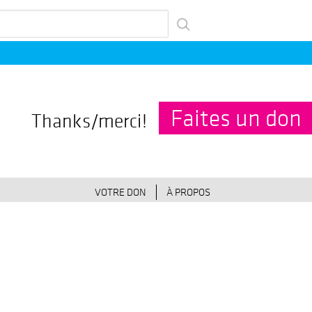
her
Faites un don
Thanks/merci!
VOTRE DON
À PROPOS