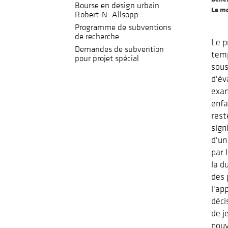
Bourse en design urbain
Le m
Robert-N.-Allsopp
Programme de subventions
de recherche
Le p
Demandes de subvention
temp
pour projet spécial
sous
d'év
exam
enfa
rest
sign
d'un
par 
la d
des 
l'ap
déci
de j
nouv