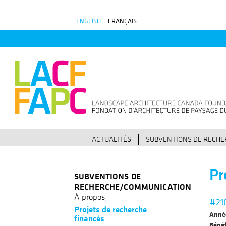
Skip
ENGLISH
FRANÇAIS
to
main
navigation
ACTUALITÉS
SUBVENTIONS DE RECH
Pr
SUBVENTIONS DE
RECHERCHE/COMMUNICATION
À propos
#21
Projets de recherche
Anné
financés
Bénéf