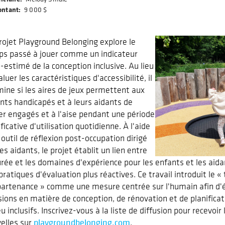
ontant
9 000 $
rojet Playground Belonging explore le
s passé à jouer comme un indicateur
-estimé de la conception inclusive. Au lieu
aluer les caractéristiques d'accessibilité, il
ine si les aires de jeux permettent aux
nts handicapés et à leurs aidants de
er engagés et à l'aise pendant une période
ificative d'utilisation quotidienne. À l'aide
 outil de réflexion post-occupation dirigé
les aidants, le projet établit un lien entre
urée et les domaines d'expérience pour les enfants et les aidan
pratiques d'évaluation plus réactives. Ce travail introduit le
partenance » comme une mesure centrée sur l'humain afin d'éc
sions en matière de conception, de rénovation et de planific
eu inclusifs. Inscrivez-vous à la liste de diffusion pour recevoir
playgroundbelonging.com
elles sur
.